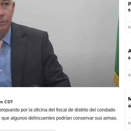
p
s
A
A
s
A
M
pm CDT
a
puesto por la oficina del fiscal de distrito del condado
r que algunos delincuentes podrían conservar sus armas.
A