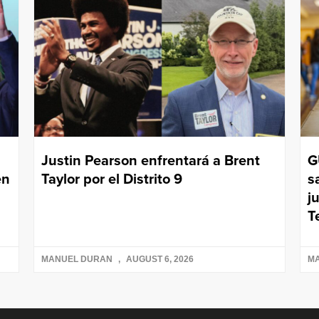
Justin Pearson enfrentará a Brent
G
en
Taylor por el Distrito 9
s
j
T
MANUEL DURAN
AUGUST 6, 2026
M