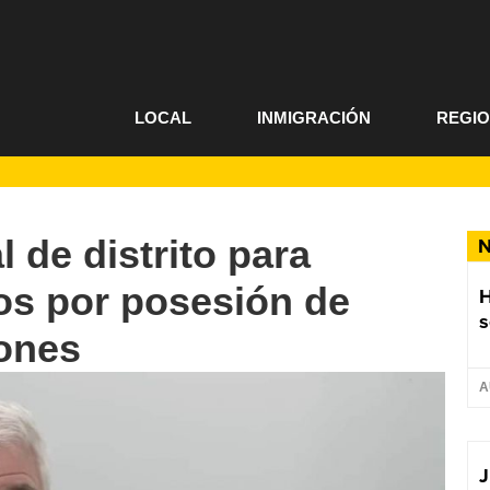
LOCAL
INMIGRACIÓN
REGI
l de distrito para
N
gos por posesión de
s
iones
A
J