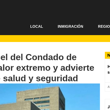
LOCAL
INMIGRACIÓN
REGI
cel del Condado de
N
lor extremo y advierte
s
e salud y seguridad
A
J