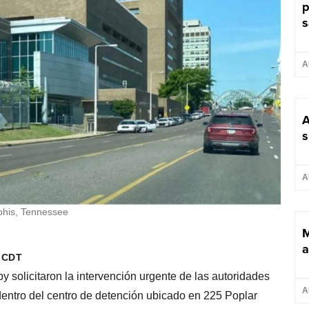
p
s
A
A
s
A
phis, Tennessee
M
a
m CDT
solicitaron la intervención urgente de las autoridades
A
dentro del centro de detención ubicado en 225 Poplar