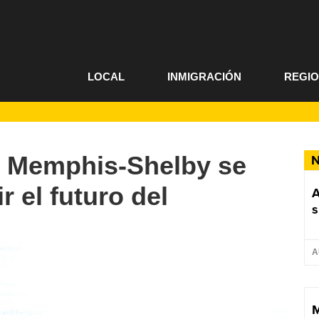
LOCAL
INMIGRACIÓN
REGI
de Memphis-Shelby se
N
r el futuro del
A
s
A
M