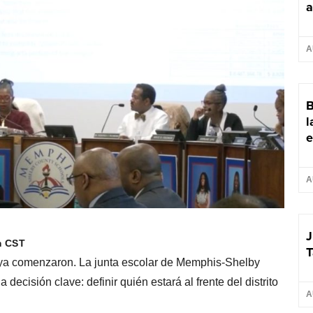
a
A
B
l
e
A
J
m CST
T
a comenzaron. La junta escolar de Memphis-Shelby
cisión clave: definir quién estará al frente del distrito
A
.