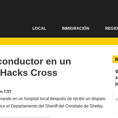
LOCAL
INMIGRACIÓN
REGI
conductor en un
N
n Hacks Cross
G
s
j
am CST
ndo en un hospital local después de recibir un disparo
A
 dice el Departamento del Sheriff del Condado de Shelby.