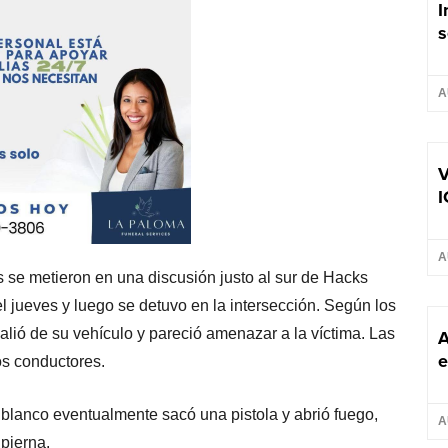
I
s
A
V
I
A
 se metieron en una discusión justo al sur de Hacks
l jueves y luego se detuvo en la intersección. Según los
lió de su vehículo y pareció amenazar a la víctima. Las
A
e
os conductores.
 blanco eventualmente sacó una pistola y abrió fuego,
A
pierna.