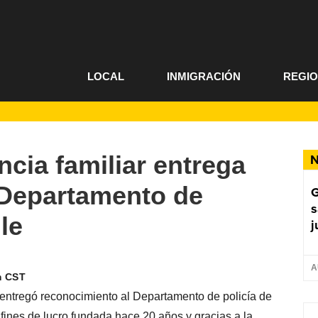
LOCAL
INMIGRACIÓN
REGI
ncia familiar entrega
N
 Departamento de
G
s
lle
j
A
m CST
le entregó reconocimiento al Departamento de policía de
n fines de lucro fundada hace 20 años y gracias a la