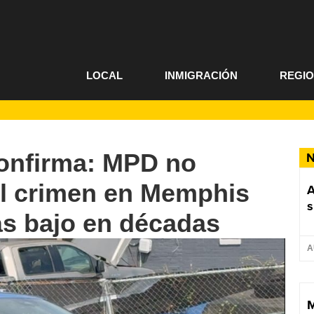
LOCAL
INMIGRACIÓN
REGI
confirma: MPD no
N
el crimen en Memphis
A
s
ás bajo en décadas
A
M