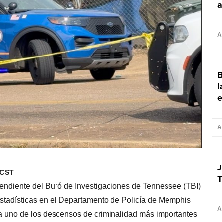
a
A
B
l
e
A
J
 CST
T
diente del Buró de Investigaciones de Tennessee (TBI)
stadísticas en el Departamento de Policía de Memphis
A
a uno de los descensos de criminalidad más importantes