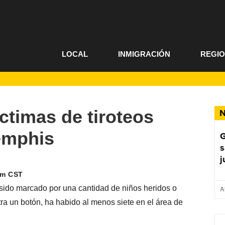
LOCAL
INMIGRACIÓN
REGI
ctimas de tiroteos
N
emphis
G
s
j
am CST
 sido marcado por una cantidad de niños heridos o
A
ra un botón, ha habido al menos siete en el área de