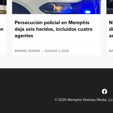
Persecución policial en Memphis
N
on
deja seis heridos, incluidos cuatro
d
agentes
a
MANUEL DURAN
AUGUST 3, 2026
M
© 2026 Memphis Noticias Media, LLC.