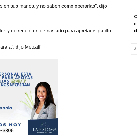
as en sus manos, y no saben cómo operarlas”, dijo
C
c
d
es y no requieren demasiado para apretar el gatillo.
rará”, dijo Metcalf.
A