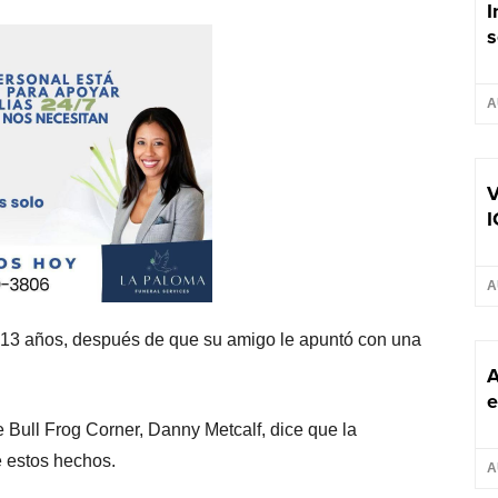
I
s
A
V
I
A
e 13 años, después de que su amigo le apuntó con una
A
e
 Bull Frog Corner, Danny Metcalf, dice que la
e estos hechos.
A